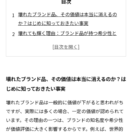
目次
壊れたブランド品、その価値は本当に消えるの
か？はじめに知っておきたい事実
壊れても輝く理由：ブランド品が持つ希少性と
素材の魅力とは
査定の秘密公開！壊れたブランド品の価値を決
めるポイントとは？
修理やリメイクで再生！壊れたブランド品の新
壊れたブランド品、その価値は本当に消えるのか？は
たな市場価値
じめに知っておきたい事実
まとめ：壊れたブランド品を賢く売るための買
取のコツと注意点
壊れたブランド品は一般的に価値が下がると思われがち
壊れたブランド品でも諦めない！知られざる価
ですが、実際には多くの場合、一定の価値が認められて
値の真実と買取市場の現状
います。その理由の一つは、ブランドの知名度や希少性
実例で見る！壊れたブランド品が高価査定され
が価値評価に大きく影響するからです。例えば、世界的