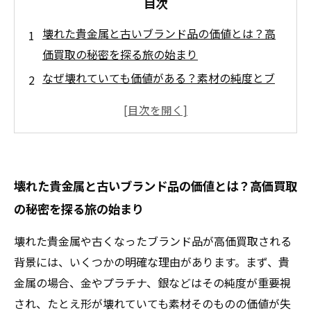
目次
壊れた貴金属と古いブランド品の価値とは？高
価買取の秘密を探る旅の始まり
なぜ壊れていても価値がある？素材の純度とブ
ランドの歴史を紐解く
リサイクル素材としての貴金属の魅力：金・プ
ラチナ・銀が持つ再生の力
ヴィンテージブランド品が持つ希少性とコレク
壊れた貴金属と古いブランド品の価値とは？高価買取
ター市場の需要について
の秘密を探る旅の始まり
壊れていても古くても高価買取！買取業界が評
価するその理由と仕組みを解説
壊れた貴金属や古くなったブランド品が高価買取される
買取店選びのポイントとは？安心して高く売る
背景には、いくつかの明確な理由があります。まず、貴
ためのコツ
金属の場合、金やプラチナ、銀などはその純度が重要視
あなたの不要な貴金属やブランド品が思わぬ高
され、たとえ形が壊れていても素材そのものの価値が失