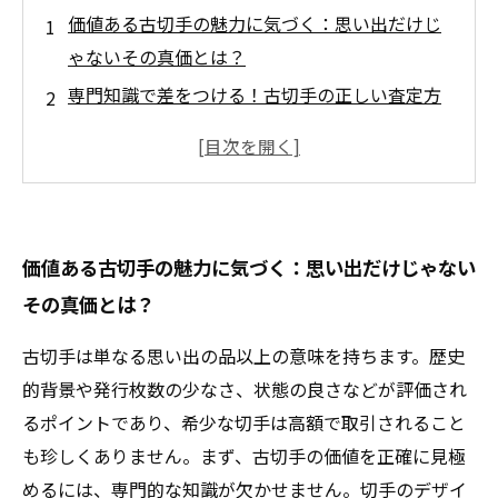
価値ある古切手の魅力に気づく：思い出だけじ
ゃないその真価とは？
専門知識で差をつける！古切手の正しい査定方
法を学ぼう
市場の流れを掴む：信頼できる買取業者の選び
方と注意点
高額売却の秘訣公開！価値を最大化するための
価値ある古切手の魅力に気づく：思い出だけじゃない
具体的なコツ
その真価とは？
成功体験から学ぶ：賢く古切手を売却し満足の
取引を実現する方法
古切手は単なる思い出の品以上の意味を持ちます。歴史
初心者でも安心！古切手売却でよくある失敗と
的背景や発行枚数の少なさ、状態の良さなどが評価され
その回避策
るポイントであり、希少な切手は高額で取引されること
これで完璧！価値ある古切手を賢く売るための
も珍しくありません。まず、古切手の価値を正確に見極
総まとめガイド
めるには、専門的な知識が欠かせません。切手のデザイ