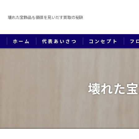
壊れた宝飾品も価値を見いだす買取の秘訣
ホーム
代表あいさつ
コンセプト
フ
壊れた宝