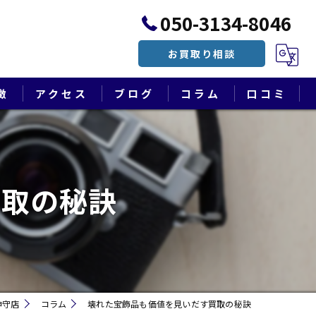
050-3134-8046
お買取り相談
徴
アクセス
ブログ
コラム
口コミ
漫画特集
買取の秘訣
神守店
コラム
壊れた宝飾品も価値を見いだす買取の秘訣
遺品整理・終活