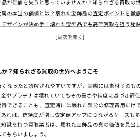
飾品が価値を失うと思っていませんか？知られざる買取の
金属の本当の価値とは？壊れた宝飾品の査定ポイントを徹
とデザインが決め手！壊れた宝飾品でも高価買取を狙う秘
性が評価を左右する？賢い売却で損をしないためのポイン
器に！満足できる買取価格を引き出すための実践テクニッ
見！壊れた宝飾品買取で失敗しないための基本知識と注意
きる！壊れた宝飾品の価値を最大化するための準備と相談
んか？知られざる買取の世界へようこそ
無くなったと誤解されやすいですが、実際には素材そのも
、金やプラチナは壊れていてもその重さや純度に基づき評
期待できることも。査定時には壊れた部分の修理費用だけ
があれば、信頼度が増し査定額アップにつながるケースも
な知識を持つ買取業者は、壊れた宝飾品の真の価値を見出
してもらいましょう。