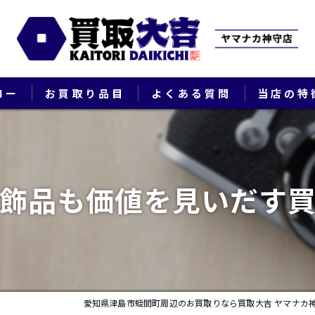
ロー
お買取り品目
よくある質問
当店の特
ブランド
貴金属
飾品も価値を見いだす
切手
時計
出張
愛知県津島市蛭間町周辺のお買取りなら買取大吉 ヤマナカ
生前整理・