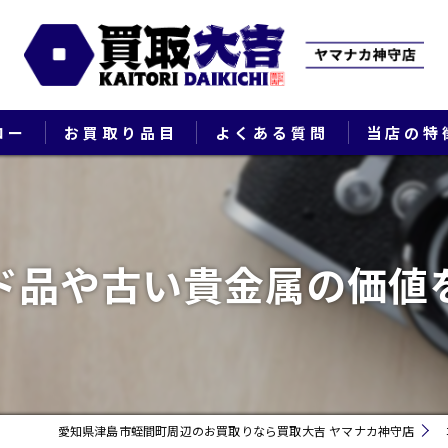
ロー
お買取り品目
よくある質問
当店の特
ブランド
貴金属
ド品や古い貴金属の価値
切手
時計
出張
愛知県津島市蛭間町周辺のお買取りなら買取大吉 ヤマナカ神守店
生前整理・