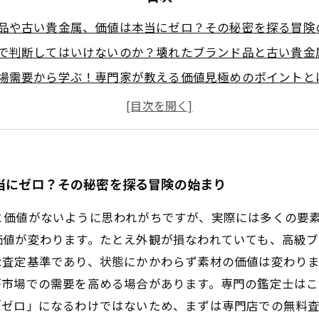
品や古い貴金属、価値は本当にゼロ？その秘密を探る冒険
で判断してはいけないのか？壊れたブランド品と古い貴金
場需要から学ぶ！専門家が教える価値見極めのポイントと
準を解説！壊れたブランド品や古い貴金属を正しく評価す
って賢く売却・保管！初心者でもわかる買取成功への道筋
品も古い貴金属も諦めないで！価値を最大化する３つの秘
に惑わされず価値を見極める知識で、賢い買取生活を始め
当にゼロ？その秘密を探る冒険の始まり
と価値がないように思われがちですが、実際には多くの要
価値が変わります。たとえ外観が損なわれていても、高級
な査定基準であり、状態にかかわらず素材の価値は変わり
が市場での需要を高める場合があります。専門の鑑定士は
「ゼロ」になるわけではないため、まずは専門店での無料