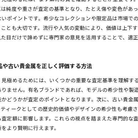
属は純度や重さが査定の基準となり、たとえ傷や変色があ
ないポイントです。希少なコレクションや限定品は市場で
ることも大切です。流行や人気の変動により、価値は上下
見た目だけで諦めずに専門家の意見を活用することで、適
品や古い貴金属を正しく評価する方法
く見極めるためには、いくつかの重要な査定基準を理解す
ありません。有名ブランドであれば、モデルの希少性や製
能かどうかが査定のポイントとなります。次に、古い貴金
ンティークとしての歴史的価値やデザインの希少性も考慮
も査定額に影響します。これらの視点を踏まえた専門的な
断をより賢明に行えます。