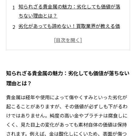
知られざる貴金属の魅力：劣化しても価値が落
ちない理由とは？
劣化があっても諦めない！買取業界が教える価
値の見極めポイント
変色・キズがあっても大丈夫？貴金属の本当の
価値を知る方法
劣化した貴金属が高値で売れる理由と賢い買取
知られざる貴金属の魅力：劣化しても価値が落ちない
のコツ
理由とは？
劣化を乗り越えて価値を守る：買取で損をしな
いための最終チェックガイド
貴金属は経年や使用によって傷やくすみといった劣化が
貴金属の価値は劣化以上に重要なポイントがあ
起こることがありますが、その価値が必ずしも下がるわ
った！専門家が明かす真実
けではありません。純度の高い金やプラチナは腐食しに
賢い買取の秘訣：劣化しても価値を見逃さない
くく、見た目上の変化があっても素材自体の価値は保持
ための知識とは？
されます。例えば、金は酸化しにくいため、表面が傷つ