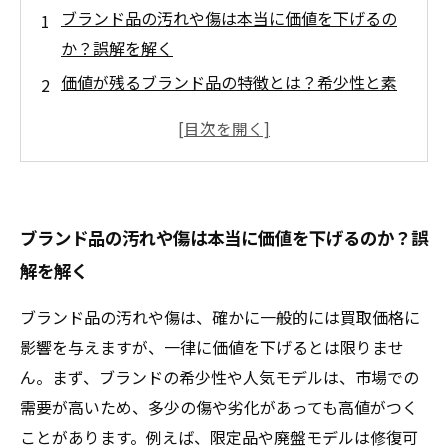
ブランド品の汚れや傷は本当に価値を下げるの
か？誤解を解く
価値が残るブランド品の特徴とは？希少性と素
材の重要ポイント
劣化しても買取価格がつく理由と修復可能性の
見極め方
専門家が教える！ブランド品買取で見逃せない
ブランド品の汚れや傷は本当に価値を下げるのか？誤
評価基準
解を解く
納得の取引を実現するために知っておくべき買
取のコツ
ブランド品の汚れや傷は、確かに一般的には買取価格に
傷や劣化があってもあきらめない！高く売るた
影響を与えますが、一律に価値を下げるとは限りませ
めの秘訣
ん。まず、ブランドの希少性や人気モデルは、市場での
状態不安でも安心！ブランド品買取の基準をマ
需要が高いため、多少の傷や劣化があっても高値がつく
スターしよう
ことがあります。例えば、限定品や廃盤モデルは修復可