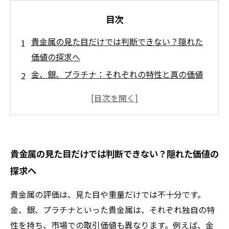
目次
貴金属の見た目だけでは判断できない？隠れた
価値の探求へ
金、銀、プラチナ：それぞれの特性と真の価値
とは
市場の変動に隠された貴金属の価値を理解しよ
う
需要と供給のバランスから見える貴金属の真実
貴金属の見た目だけでは判断できない？隠れた価値の
貴金属を売る際に知っておきたい評価ポイント
探求へ
隠れた価値を見抜く力を身につけよう！賢い投
資家になるために
貴金属の評価は、見た目や重量だけでは不十分です。
金、銀、プラチナといった貴金属は、それぞれ独自の特
性を持ち、市場での取引価値も異なります。例えば、金