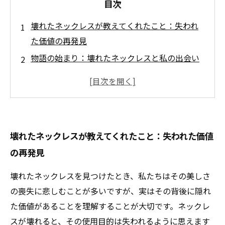
目次
壊れたネックレスが教えてくれたこと：失われ
た価値の再発見
物語の始まり：壊れたネックレスと私の出会い
隠れた宝物：壊れたネックレスが持つ意外な価
値とは
専門家の視点：壊れたアクセサリーの評価プロ
セス
壊れたネックレスが教えてくれたこと：失われた価値
現金化のチャンス：壊れたネックレスの買い取
の再発見
り事例
持っている価値：あなたの壊れたネックレスは
壊れたネックレスを見つけたとき、私たちはその美しさ
どうなる？
の喪失に悲しむことが多いですが、実はその背後に隠れ
エンディング：壊れたネックレスの新たな生涯
た価値があることを理解することが大切です。ネックレ
の始まり
スが壊れると、その使用目的は失われるように思えます