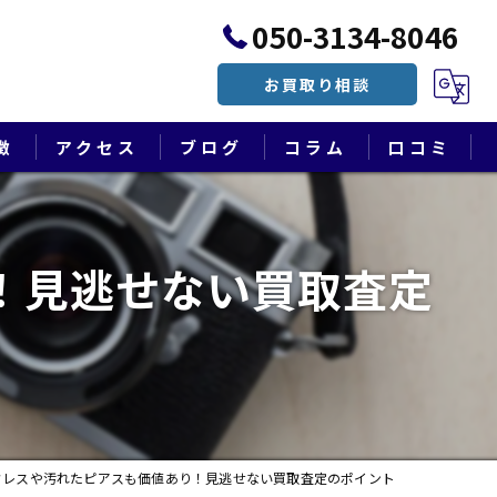
050-3134-8046
お買取り相談
徴
アクセス
ブログ
コラム
口コミ
漫画特集
！見逃せない買取査定
クレスや汚れたピアスも価値あり！見逃せない買取査定のポイント
遺品整理・終活