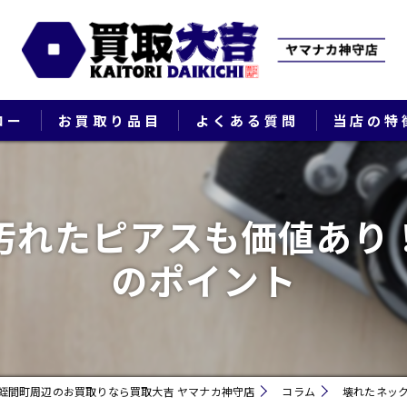
ロー
お買取り品目
よくある質問
当店の特
ブランド
汚れたピアスも価値あり
貴金属
のポイント
切手
時計
出張
蛭間町周辺のお買取りなら買取大吉 ヤマナカ神守店
コラム
壊れたネッ
生前整理・