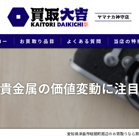
ロー
お買取り品目
よくある質問
当店の特
ブランド
貴金属
貴金属の価値変動に注
切手
時計
出張
愛知県津島市蛭間町周辺のお買取りなら買
生前整理・