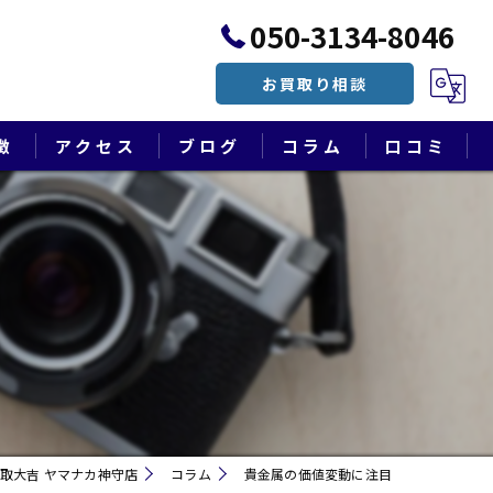
050-3134-8046
お買取り相談
徴
アクセス
ブログ
コラム
口コミ
漫画特集
目
取大吉 ヤマナカ神守店
コラム
貴金属の価値変動に注目
遺品整理・終活