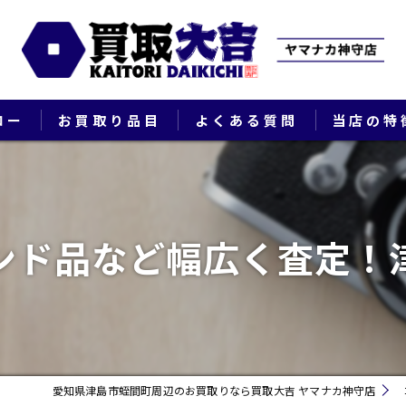
ロー
お買取り品目
よくある質問
当店の特
ブランド
貴金属
ンド品など幅広く査定！
切手
時計
出張
愛知県津島市蛭間町周辺のお買取りなら買取大吉 ヤマナカ神守店
生前整理・