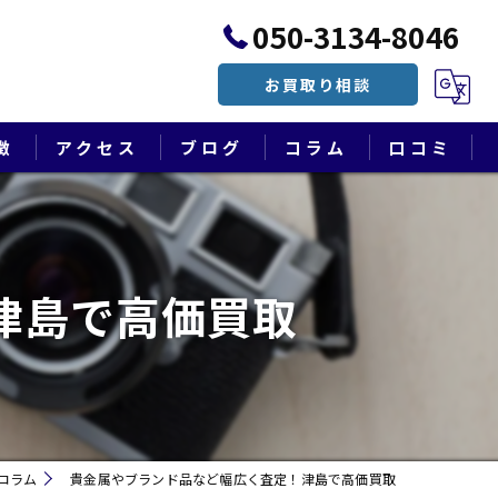
050-3134-8046
お買取り相談
徴
アクセス
ブログ
コラム
口コミ
漫画特集
津島で高価買取
コラム
貴金属やブランド品など幅広く査定！津島で高価買取
遺品整理・終活