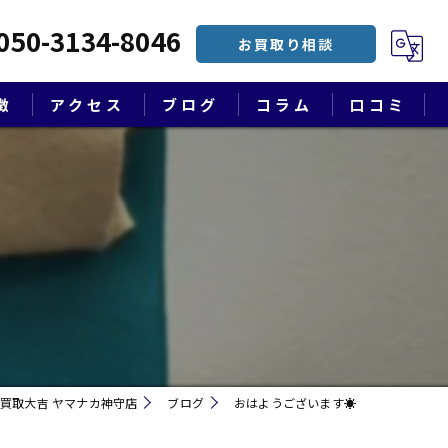
050-3134-8046
お買取り相談
徴
アクセス
ブログ
コラム
口コミ
漫画特集
買取大吉 ヤマナカ神守店
ブログ
おはようございます☀
遺品整理・終活