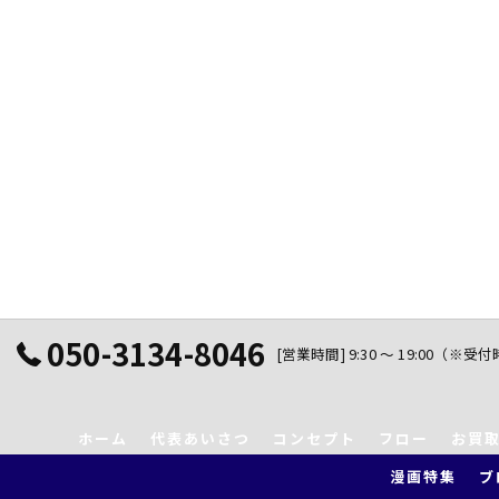
050-3134-8046
[営業時間] 9:30 ～ 19:00（※受
ホーム
代表あいさつ
コンセプト
フロー
お買
漫画特集
ブ