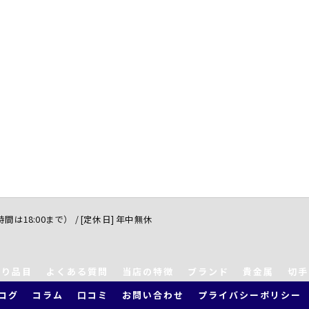
付時間は18:00まで） / [定休日] 年中無休
取り品目
よくある質問
当店の特徴
ブランド
貴金属
切手
ログ
コラム
口コミ
お問い合わせ
プライバシーポリシー