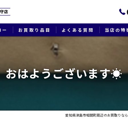
ロー
お買取り品目
よくある質問
当店の特
ブランド
貴金属
おはようございます☀
切手
時計
出張
愛知県津島市蛭間町周辺のお買取りなら
生前整理・