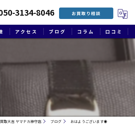
050-3134-8046
お買取り相談
徴
アクセス
ブログ
コラム
口コミ
漫画特集
買取大吉 ヤマナカ神守店
ブログ
おはようございます☀
遺品整理・終活