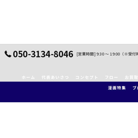
050-3134-8046
[営業時間] 9:30 ～ 19:00（※受
ホーム
代表あいさつ
コンセプト
フロー
お買
漫画特集
ブ