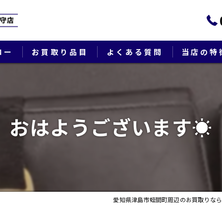
ロー
お買取り品目
よくある質問
当店の特
ブランド
貴金属
おはようございます☀
切手
時計
出張
愛知県津島市蛭間町周辺のお買取りなら
生前整理・