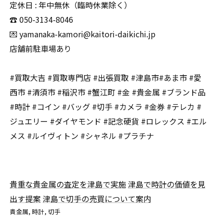
定休日 : 年中無休（臨時休業除く）
☎️ 050-3134-8046
💌 yamanaka-kamori@kaitori-daikichi.jp
店舗前駐車場あり
#買取大吉 #買取専門店 #出張買取 #津島市#あま市 #愛
西市 #清須市 #稲沢市 #蟹江町 #金 #貴金属 #ブランド品
#時計 #コイン #バッグ #切手 #カメラ #金券 #テレカ #
ジュエリー #ダイヤモンド #記念硬貨 #ロレックス #エル
メス #ルイヴィトン #シャネル #プラチナ
貴重な貴金属の査定を津島で実施
津島で時計の価値を見
出す提案
津島で切手の売買について案内
貴金属
時計
切手