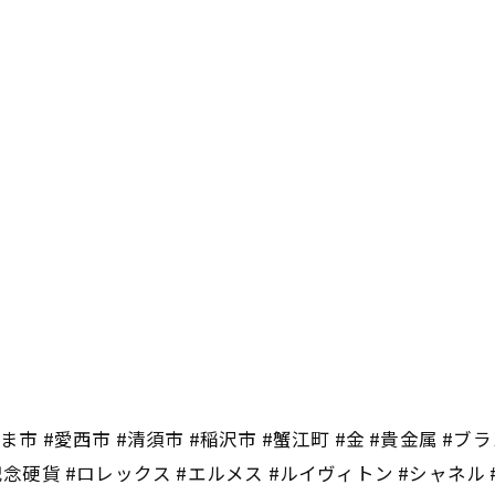
市 #愛西市 #清須市 #稲沢市 #蟹江町 #金 #貴金属 #ブラ
記念硬貨 #ロレックス #エルメス #ルイヴィトン #シャネル