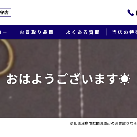
ロー
お買取り品目
よくある質問
当店の特
ブランド
貴金属
おはようございます☀
切手
時計
出張
愛知県津島市蛭間町周辺のお買取りなら
生前整理・