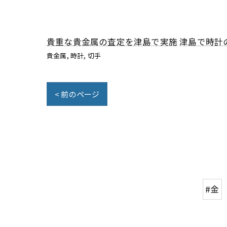
貴重な貴金属の査定を津島で実施
津島で時計
貴金属
時計
切手
< 前のページ
#金