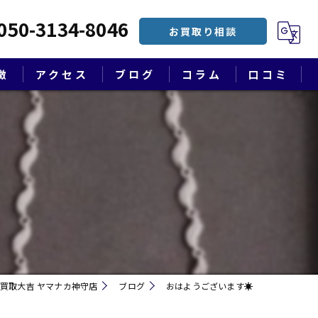
050-3134-8046
お買取り相談
徴
アクセス
ブログ
コラム
口コミ
漫画特集
買取大吉 ヤマナカ神守店
ブログ
おはようございます☀
遺品整理・終活