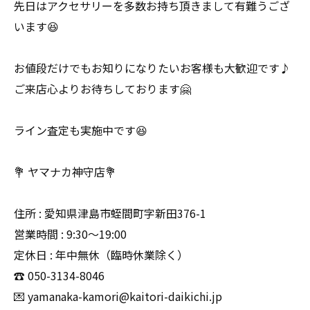
先日はアクセサリーを多数お持ち頂きまして有難うござ
います😆
お値段だけでもお知りになりたいお客様も大歓迎です♪
ご来店心よりお待ちしております🤗
ライン査定も実施中です😆
💐 ヤマナカ神守店💐
住所 : 愛知県津島市蛭間町字新田376-1
営業時間 : 9:30〜19:00
定休日 : 年中無休（臨時休業除く）
☎️ 050-3134-8046
💌 yamanaka-kamori@kaitori-daikichi.jp