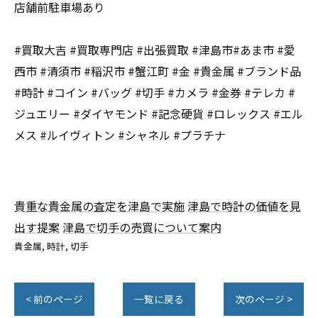
店舗前駐車場あり
#買取大吉 #買取専門店 #出張買取 #津島市#あま市 #愛
西市 #清須市 #稲沢市 #蟹江町 #金 #貴金属 #ブランド品
#時計 #コイン #バッグ #切手 #カメラ #金券 #テレカ #
ジュエリー #ダイヤモンド #記念硬貨 #ロレックス #エル
メス #ルイヴィトン #シャネル #プラチナ
貴重な貴金属の査定を津島で実施
津島で時計の価値を見
出す提案
津島で切手の売買について案内
貴金属
時計
切手
< 前のページ
一覧に戻る
次のページ >