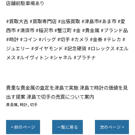
店舗前駐車場あり
#買取大吉 #買取専門店 #出張買取 #津島市#あま市 #愛
西市 #清須市 #稲沢市 #蟹江町 #金 #貴金属 #ブランド品
#時計 #コイン #バッグ #切手 #カメラ #金券 #テレカ #
ジュエリー #ダイヤモンド #記念硬貨 #ロレックス #エル
メス #ルイヴィトン #シャネル #プラチナ
貴重な貴金属の査定を津島で実施
津島で時計の価値を見
出す提案
津島で切手の売買について案内
貴金属
時計
切手
< 前のページ
一覧に戻る
次のページ >