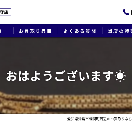
ロー
お買取り品目
よくある質問
当店の特
ブランド
貴金属
おはようございます☀
切手
時計
出張
愛知県津島市蛭間町周辺のお買取りなら
生前整理・