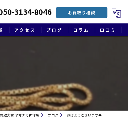
050-3134-8046
お買取り相談
徴
アクセス
ブログ
コラム
口コミ
漫画特集
買取大吉 ヤマナカ神守店
ブログ
おはようございます☀
遺品整理・終活