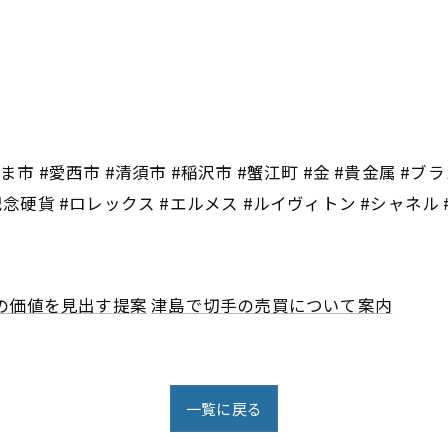
市 #愛西市 #清須市 #稲沢市 #蟹江町 #金 #貴金属 #ブラ
記念硬貨 #ロレックス #エルメス #ルイヴィトン #シャネル
の価値を見出す提案
津島で切手の売買について案内
一覧に戻る