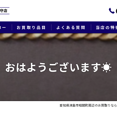
ロー
お買取り品目
よくある質問
当店の特
ブランド
貴金属
おはようございます☀
切手
時計
出張
愛知県津島市蛭間町周辺のお買取りなら
生前整理・