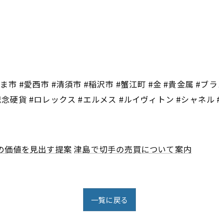
市 #愛西市 #清須市 #稲沢市 #蟹江町 #金 #貴金属 #ブラ
記念硬貨 #ロレックス #エルメス #ルイヴィトン #シャネル
の価値を見出す提案
津島で切手の売買について案内
一覧に戻る