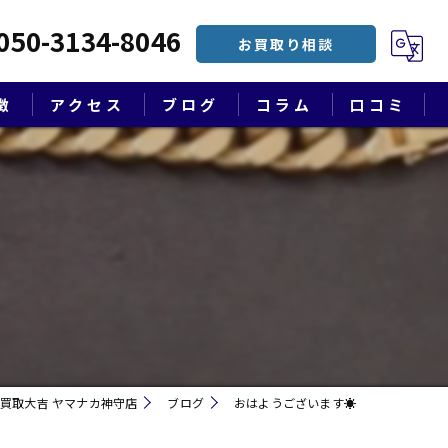
050-3134-8046
お買取り相談
徴
アクセス
ブログ
コラム
口コミ
漫画特集
買取大吉 ヤマナカ神守店
ブログ
おはようございます☀
遺品整理・終活