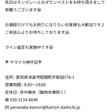
先日はモンクレールのダウンベストをお持ち頂きまして
有難うございます😆
お値段だけでもお知りになりたいお客様も大歓迎です♪
ご来店心よりお待ちしております🤗
ライン査定も実施中です😆
💐 ヤマナカ神守店💐
住所 : 愛知県津島市蛭間町字新田376-1
営業時間 : 9:30〜19:00
定休日 : 年中無休（臨時休業除く）
☎️ 050-3134-8046
💌 yamanaka-kamori@kaitori-daikichi.jp