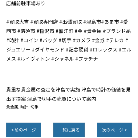
店舗前駐車場あり
#買取大吉 #買取専門店 #出張買取 #津島市#あま市 #愛
西市 #清須市 #稲沢市 #蟹江町 #金 #貴金属 #ブランド品
#時計 #コイン #バッグ #切手 #カメラ #金券 #テレカ #
ジュエリー #ダイヤモンド #記念硬貨 #ロレックス #エル
メス #ルイヴィトン #シャネル #プラチナ
貴重な貴金属の査定を津島で実施
津島で時計の価値を見
出す提案
津島で切手の売買について案内
貴金属
時計
切手
< 前のページ
一覧に戻る
次のページ >