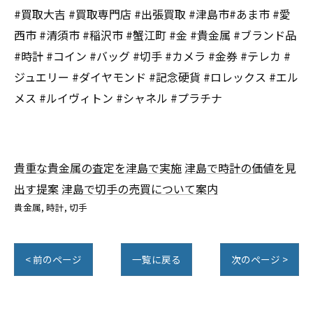
#買取大吉 #買取専門店 #出張買取 #津島市#あま市 #愛
西市 #清須市 #稲沢市 #蟹江町 #金 #貴金属 #ブランド品
#時計 #コイン #バッグ #切手 #カメラ #金券 #テレカ #
ジュエリー #ダイヤモンド #記念硬貨 #ロレックス #エル
メス #ルイヴィトン #シャネル #プラチナ
貴重な貴金属の査定を津島で実施
津島で時計の価値を見
出す提案
津島で切手の売買について案内
貴金属
時計
切手
< 前のページ
一覧に戻る
次のページ >