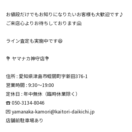
お値段だけでもお知りになりたいお客様も大歓迎です♪
ご来店心よりお待ちしております🤗
ライン査定も実施中です😆
💐 ヤマナカ神守店💐
住所 : 愛知県津島市蛭間町字新田376-1
営業時間 : 9:30〜19:00
定休日 : 年中無休（臨時休業除く）
☎️ 050-3134-8046
💌 yamanaka-kamori@kaitori-daikichi.jp
店舗前駐車場あり