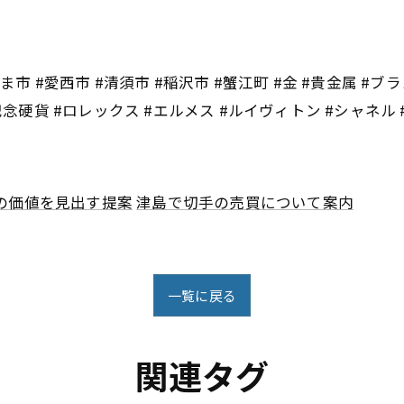
市 #愛西市 #清須市 #稲沢市 #蟹江町 #金 #貴金属 #ブラ
記念硬貨 #ロレックス #エルメス #ルイヴィトン #シャネル
の価値を見出す提案
津島で切手の売買について案内
一覧に戻る
関連タグ