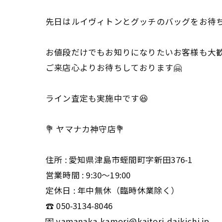
先日はルイヴィトンとグッチのバッグをお待ち
お値段だけでもお知りになりたいお客様も大
ご来店心よりお待ちしております🤗
ライン査定も実施中です😆
💐 ヤマナカ神守店💐
住所 : 愛知県津島市蛭間町字新田376-1
営業時間 : 9:30〜19:00
定休日 : 年中無休（臨時休業除く）
☎️ 050-3134-8046
💌 yamanaka-kamori@kaitori-daikichi.jp