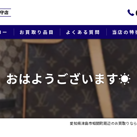
ロー
お買取り品目
よくある質問
当店の特
ブランド
貴金属
おはようございます☀
切手
時計
出張
愛知県津島市蛭間町周辺のお買取りなら
生前整理・