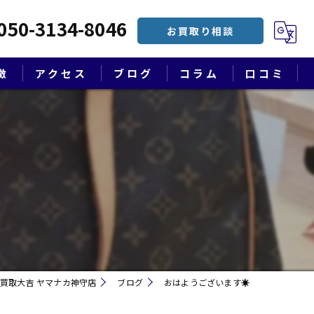
050-3134-8046
お買取り相談
徴
アクセス
ブログ
コラム
口コミ
漫画特集
買取大吉 ヤマナカ神守店
ブログ
おはようございます☀
遺品整理・終活