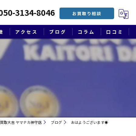
050-3134-8046
お買取り相談
徴
アクセス
ブログ
コラム
口コミ
漫画特集
買取大吉 ヤマナカ神守店
ブログ
おはようございます☀
遺品整理・終活