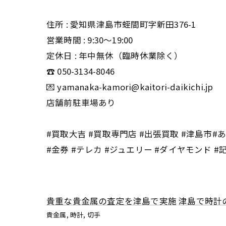
住所 : 愛知県津島市蛭間町字新田376-1
営業時間 : 9:30〜19:00
定休日 : 年中無休（臨時休業除く）
☎️ 050-3134-8046
💌 yamanaka-kamori@kaitori-daikichi.jp
店舗前駐車場あり
#買取大吉 #買取専門店 #出張買取 #津島市#あま
#金券 #テレカ #ジュエリー #ダイヤモンド #
貴重な貴金属の査定を津島で実施
津島で時計
貴金属
時計
切手