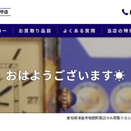
ロー
お買取り品目
よくある質問
当店の特
ブランド
貴金属
おはようございます☀
切手
時計
出張
愛知県津島市蛭間町周辺のお買取りなら
生前整理・