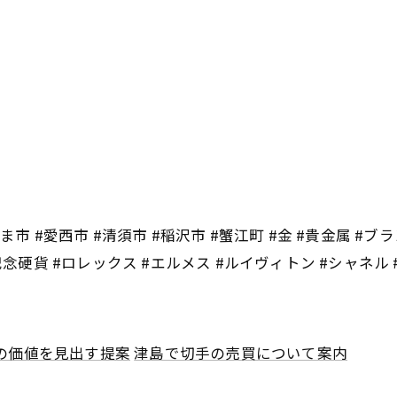
市 #愛西市 #清須市 #稲沢市 #蟹江町 #金 #貴金属 #ブラ
記念硬貨 #ロレックス #エルメス #ルイヴィトン #シャネル
の価値を見出す提案
津島で切手の売買について案内