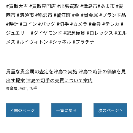
#買取大吉 #買取専門店 #出張買取 #津島市#あま市 #愛
西市 #清須市 #稲沢市 #蟹江町 #金 #貴金属 #ブランド品
#時計 #コイン #バッグ #切手 #カメラ #金券 #テレカ #
ジュエリー #ダイヤモンド #記念硬貨 #ロレックス #エル
メス #ルイヴィトン #シャネル #プラチナ
貴重な貴金属の査定を津島で実施
津島で時計の価値を見
出す提案
津島で切手の売買について案内
貴金属
時計
切手
< 前のページ
一覧に戻る
次のページ >