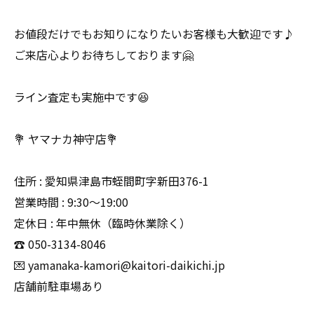
お値段だけでもお知りになりたいお客様も大歓迎です♪
ご来店心よりお待ちしております🤗
ライン査定も実施中です😆
💐 ヤマナカ神守店💐
住所 : 愛知県津島市蛭間町字新田376-1
営業時間 : 9:30〜19:00
定休日 : 年中無休（臨時休業除く）
☎️ 050-3134-8046
💌 yamanaka-kamori@kaitori-daikichi.jp
店舗前駐車場あり