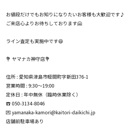
お値段だけでもお知りになりたいお客様も大歓迎です♪
ご来店心よりお待ちしております🤗
ライン査定も実施中です😆
💐 ヤマナカ神守店💐
住所 : 愛知県津島市蛭間町字新田376-1
営業時間 : 9:30〜19:00
定休日 : 年中無休（臨時休業除く）
☎️ 050-3134-8046
💌 yamanaka-kamori@kaitori-daikichi.jp
店舗前駐車場あり