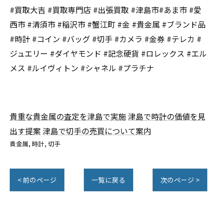
#買取大吉 #買取専門店 #出張買取 #津島市#あま市 #愛
西市 #清須市 #稲沢市 #蟹江町 #金 #貴金属 #ブランド品
#時計 #コイン #バッグ #切手 #カメラ #金券 #テレカ #
ジュエリー #ダイヤモンド #記念硬貨 #ロレックス #エル
メス #ルイヴィトン #シャネル #プラチナ
貴重な貴金属の査定を津島で実施
津島で時計の価値を見
出す提案
津島で切手の売買について案内
貴金属
時計
切手
< 前のページ
一覧に戻る
次のページ >