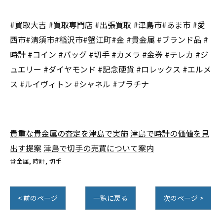
#買取大吉 #買取専門店 #出張買取 #津島市#あま市 #愛
西市#清須市#稲沢市#蟹江町#金 #貴金属 #ブランド品 #
時計 #コイン #バッグ #切手 #カメラ #金券 #テレカ #ジ
ュエリー #ダイヤモンド #記念硬貨 #ロレックス #エルメ
ス #ルイヴィトン #シャネル #プラチナ
貴重な貴金属の査定を津島で実施
津島で時計の価値を見
出す提案
津島で切手の売買について案内
貴金属
時計
切手
< 前のページ
一覧に戻る
次のページ >