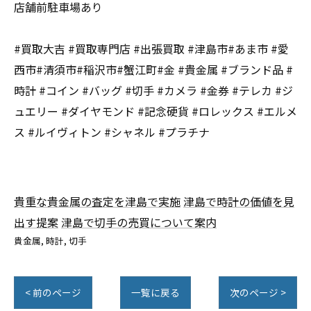
店舗前駐車場あり
#買取大吉 #買取専門店 #出張買取 #津島市#あま市 #愛
西市#清須市#稲沢市#蟹江町#金 #貴金属 #ブランド品 #
時計 #コイン #バッグ #切手 #カメラ #金券 #テレカ #ジ
ュエリー #ダイヤモンド #記念硬貨 #ロレックス #エルメ
ス #ルイヴィトン #シャネル #プラチナ
貴重な貴金属の査定を津島で実施
津島で時計の価値を見
出す提案
津島で切手の売買について案内
貴金属
時計
切手
< 前のページ
一覧に戻る
次のページ >