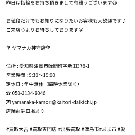
昨日は指輪をお持ち頂きまして有難うございます😆
お値段だけでもお知りになりたいお客様も大歓迎です♪
ご来店心よりお待ちしております🤗
💐 ヤマナカ神守店💐
住所 : 愛知県津島市蛭間町字新田376-1
営業時間 : 9:30〜19:00
定休日 : 年中無休（臨時休業除く）
☎️ 050-3134-8046
💌 yamanaka-kamori@kaitori-daikichi.jp
店舗前駐車場あり
#買取大吉 #買取専門店 #出張買取 #津島市#あま市 #愛