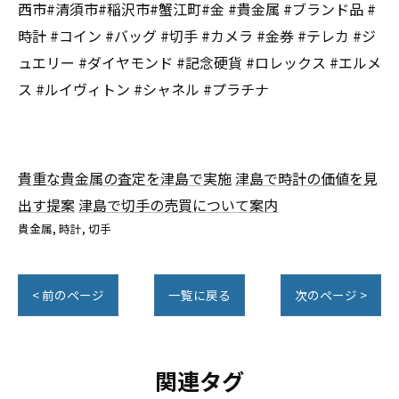
西市#清須市#稲沢市#蟹江町#金 #貴金属 #ブランド品 #
時計 #コイン #バッグ #切手 #カメラ #金券 #テレカ #ジ
ュエリー #ダイヤモンド #記念硬貨 #ロレックス #エルメ
ス #ルイヴィトン #シャネル #プラチナ
貴重な貴金属の査定を津島で実施
津島で時計の価値を見
出す提案
津島で切手の売買について案内
貴金属
時計
切手
< 前のページ
一覧に戻る
次のページ >
関連タグ