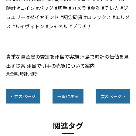
時計 #コイン #バッグ #切手 #カメラ #金券 #テレカ #ジ
ュエリー #ダイヤモンド #記念硬貨 #ロレックス #エルメ
ス #ルイヴィトン #シャネル #プラチナ
貴重な貴金属の査定を津島で実施
津島で時計の価値を見
出す提案
津島で切手の売買について案内
貴金属
時計
切手
< 前のページ
一覧に戻る
次のページ >
関連タグ