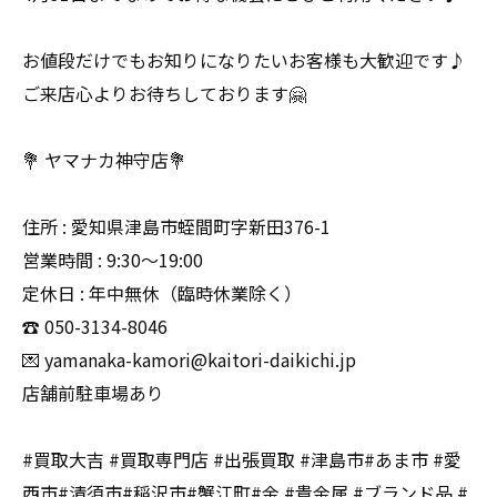
お値段だけでもお知りになりたいお客様も大歓迎です♪
ご来店心よりお待ちしております🤗
💐 ヤマナカ神守店💐
住所 : 愛知県津島市蛭間町字新田376-1
営業時間 : 9:30〜19:00
定休日 : 年中無休（臨時休業除く）
☎️ 050-3134-8046
💌 yamanaka-kamori@kaitori-daikichi.jp
店舗前駐車場あり
#買取大吉 #買取専門店 #出張買取 #津島市#あま市 #愛
西市#清須市#稲沢市#蟹江町#金 #貴金属 #ブランド品 #