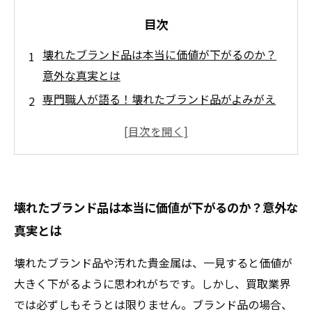
目次
壊れたブランド品は本当に価値が下がるのか？
意外な真実とは
専門職人が語る！壊れたブランド品がよみがえ
る秘密の技術
汚れた貴金属でも高値になる理由とその市場で
の立ち位置
素材の純度が決め手！ブランド品の状態に左右
壊れたブランド品は本当に価値が下がるのか？意外な
されない価値の本質
真実とは
まとめ：壊れても汚れていても価値が残る理由
と賢い買取のポイント
壊れたブランド品や汚れた貴金属は、一見すると価値が
壊れたブランド品や貴金属でも高値取引が可能
大きく下がるように思われがちです。しかし、買取業界
な買取店の選び方
では必ずしもそうとは限りません。ブランド品の場合、