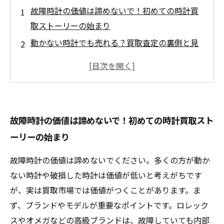
故障時計の価値は諦めないで！初めての時計買
取ストーリーの始まり
動かない時計でも売れる？買取査定の裏側と見
逃せないポイントとは
ブランドとモデルの見極めが鍵！故障品を高く
売るためのプロの秘密
納得の価格で売却成功！故障時計も価値を見出
故障時計の価値は諦めないで！初めての時計買取スト
す買取体験の結末
ーリーの始まり
故障した時計でも価値を付ける買取の秘訣を徹
底解説！今日から使える知識
故障時計の価値は諦めないでください。多くの方が動か
不要な故障時計が思わぬ高値に！買取業界の真
ない時計や破損した時計は価値が低いと考えがちです
実と賢い売却方法
が、実は買取市場では価値がつくことがあります。ま
ず、ブランドやモデルが重要なポイントです。ロレック
スやオメガなどの高級ブランドは、故障していても内部