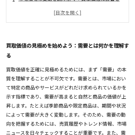
与える要素
リアルタイム情報収集の重要性：成功する買取
の第一歩
需要と相場を踏まえた買取価値の正しい評価方
買取価値の見極めを始めよう：需要とは何かを理解す
法
る
適正価格で取引するための実践ポイントと注意
点
買取価値を正確に見極めるためには、まず「需要」の本
買取業界で差をつける！価値見極めのプロのテ
質を理解することが不可欠です。需要とは、市場におい
クニック
て特定の商品やサービスがどれだけ求められているかを
まとめ：需要と相場を理解して納得のいく買取
示す指標であり、需要が高まると自然と商品の価値が上
を実現する方法
昇します。たとえば季節商品や限定商品は、期間や状況
によって需要が大きく変動します。そのため、需要の動
向を把握するためには、売買履歴やトレンド情報、市場
ニュースを日々チェックすることが重要です。また、需