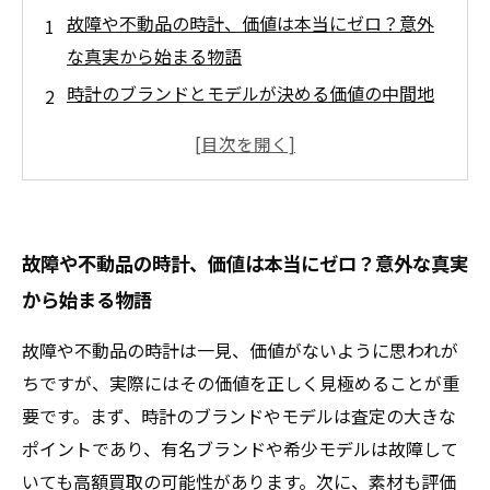
故障や不動品の時計、価値は本当にゼロ？意外
な真実から始まる物語
時計のブランドとモデルが決める価値の中間地
点：査定で押さえるべきポイント
素材と修理可能性を見極める：時計の価値を正
しく判断するための具体的な方法
信頼できる買取業者の選び方とは？時計を高く
故障や不動品の時計、価値は本当にゼロ？意外な真実
売るための重要なコツ
から始まる物語
これで安心！故障や不動品の時計を賢く売却
し、本当の価値を引き出すまとめ
故障や不動品の時計は一見、価値がないように思われが
故障でも価値は残る？時計買取の現場で知って
ちですが、実際にはその価値を正しく見極めることが重
おくべき基礎知識
要です。まず、時計のブランドやモデルは査定の大きな
時計の価値を見極めるプロの視点：ブランド・
ポイントであり、有名ブランドや希少モデルは故障して
状態・修理可能性から導く査定術
いても高額買取の可能性があります。次に、素材も評価