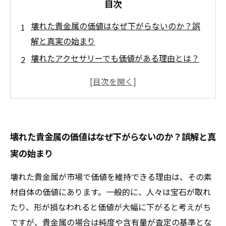
目次
壊れた貴金属の価値はなぜ下がらないのか？誤
解と真実の始まり
壊れたアクセサリーでも価値がある理由とは？
純度と再利用の秘密
壊れた指輪やネックレスが高く評価される査定
の仕組み
最新技術が支える、公平で正確な貴金属の価値
壊れた貴金属の価値はなぜ下がらないのか？誤解と真
評価とは？
実の始まり
壊れても価値ある理由が明らかに！買取業界の
知られざる真実
壊れた貴金属が市場で価値を維持できる理由は、その素
壊れた貴金属の価値を見逃さない！賢い売却の
材自体の価値にあります。一般的に、人々は宝石が取れ
ポイントまとめ
たり、形が損なわれると価値が大幅に下がると考えがち
あなたの壊れた貴金属、実はお宝かも？価値が
ですが、貴金属の場合は純度や含有量が査定の基準とな