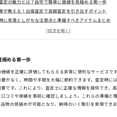
査定の魅力とは？自宅で簡単に価値を見極める第一歩
家が教える！出張査定で高額査定を引き出すポイント
時に見落としがちな注意点と準備すべきアイテムまとめ
紹介：出張査定で思わぬ高評価を得た成功ストーリー
結果を最大限活用するための交渉術と取引のコツ
ぐ始めよう！出張査定で価値あるお品物を見つける具体的
め：出張査定で納得のいく売却を実現するための最終ガイ
見極める第一歩
の価値を正確に評価してもらえる非常に便利なサービスで
必要がなく、時間や手間を大幅に節約できます。査定時に
重要です。これにより、査定士に正確な情報を提供でき、
、口コミや実績を事前に確認しましょう。これらの準備と
お品物の見極めが可能となり、納得のいく取引を実現できま