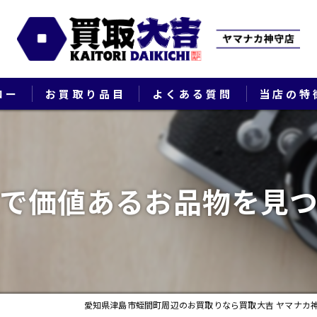
ロー
お買取り品目
よくある質問
当店の特
ブランド
貴金属
で価値あるお品物を見
切手
時計
出張
愛知県津島市蛭間町周辺のお買取りなら買取大吉 ヤマナカ
生前整理・