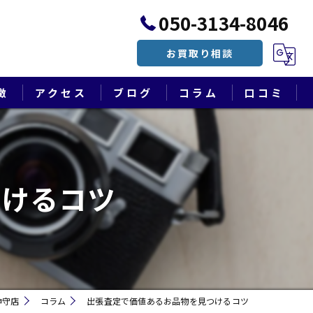
050-3134-8046
お買取り相談
徴
アクセス
ブログ
コラム
口コミ
漫画特集
つけるコツ
神守店
コラム
出張査定で価値あるお品物を見つけるコツ
遺品整理・終活