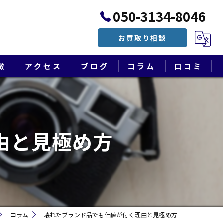
050-3134-8046
お買取り相談
徴
アクセス
ブログ
コラム
口コミ
漫画特集
由と見極め方
コラム
壊れたブランド品でも価値が付く理由と見極め方
遺品整理・終活