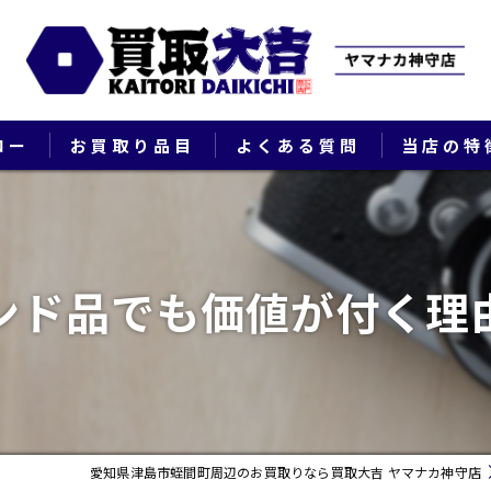
ロー
お買取り品目
よくある質問
当店の特
ブランド
貴金属
ンド品でも価値が付く理
切手
時計
出張
愛知県津島市蛭間町周辺のお買取りなら買取大吉 ヤマナカ神守店
生前整理・