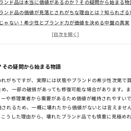
ランド品は本当に価値があるのか？その疑問から始まる物
ランド品の価値が見落とされがちな理由とは？知られざる
じゃない！希少性とブランド力が価値を決める中盤の真実
ロが教える、壊れたブランド品の価値を見極める３つのポ
取された事例から学ぶ、壊れたブランド品の価値の最後の
もわかる！壊れたブランド品の価値を最大化する売り方ガ
壊れても諦めないで！ブランド品の価値を見極めるための
？その疑問から始まる物語
われがちですが、実際には状態やブランドの希少性次第で
ため、一部の破損があっても修復可能な場合があります。
ターや修理業者から需要があるため価値が維持されやすい
価されるため、一概に壊れたから価値がないとは言えませ
。こうした理由から、壊れたブランド品でも慎重に見極め