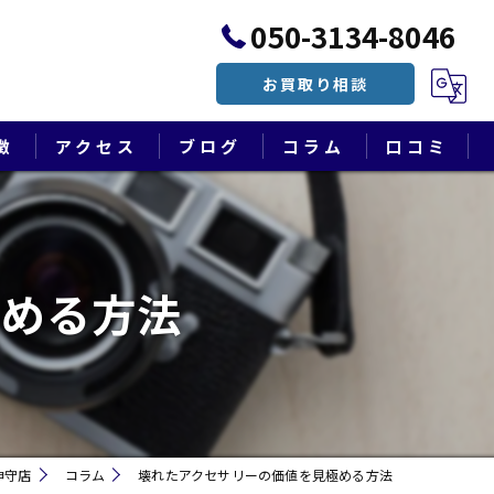
050-3134-8046
お買取り相談
徴
アクセス
ブログ
コラム
口コミ
漫画特集
極める方法
神守店
コラム
壊れたアクセサリーの価値を見極める方法
遺品整理・終活