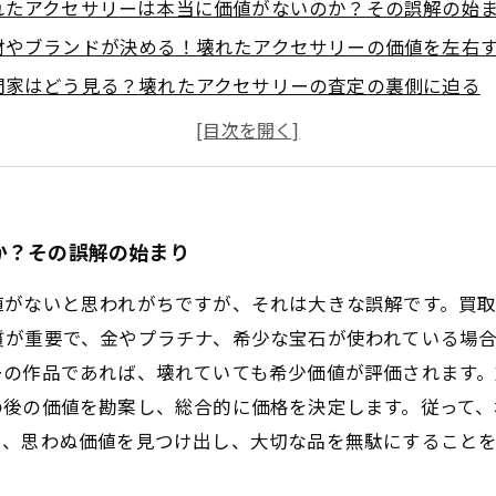
れたアクセサリーは本当に価値がないのか？その誤解の始
材やブランドが決める！壊れたアクセサリーの価値を左右
門家はどう見る？壊れたアクセサリーの査定の裏側に迫る
値の見極め方をマスター！失敗しない買取のコツとは？
る前に知っておきたい！壊れたアクセサリーの賢い活用法
れたアクセサリーがもたらす意外なメリットとリサイクル
とめ：壊れたアクセサリーの価値を見極めて賢く手放す方
か？その誤解の始まり
値がないと思われがちですが、それは大きな誤解です。買
質が重要で、金やプラチナ、希少な宝石が使われている場
ーの作品であれば、壊れていても希少価値が評価されます。
の後の価値を勘案し、総合的に価格を決定します。従って、
り、思わぬ価値を見つけ出し、大切な品を無駄にすることを