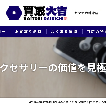
ロー
お買取り品目
よくある質問
当店の特
ブランド
貴金属
クセサリーの価値を見
切手
時計
出張
愛知県津島市蛭間町周辺のお買取りなら買取大吉 ヤマナカ
生前整理・