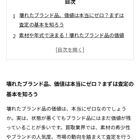
目次
壊れたブランド品、価値は本当にゼロ？まずは
査定の基本を知ろう
素材や年式で決まる！壊れたブランド品の価値
の見極め方
査定のプロが教える！破損していても高く売れ
るブランド品の秘訣
価値を最大化するためのコツと注意点——壊れ
壊れたブランド品、価値は本当にゼロ？まずは査定の
たブランド品の賢い買取方法
基本を知ろう
壊れたブランド品でも損しない！買取成功で得
た満足の声とまとめ
壊れたブランド品の価値は、本当にゼロなのでしょう
壊れていても諦めないで！ブランド品の価値を
か。実は、状態が悪くてもブランド品にはまだ価値が残
見極める鍵とは？
っていることが多いです。買取業界では、素材の希少性
あなたの壊れたブランド品、実は高値がつくか
やブランドの人気度、市場の動向を踏まえて査定を行う