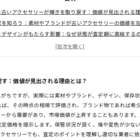
た古いアクセサリーが輝きを取り戻す：価値が見出される
密を知ろう：素材やブランドが古いアクセサリーの価値を
とデザインがもたらす影響：なぜ状態が査定額に直結する
ンドと専門知識が変える価格：今、古いアクセサリーはな
く買取を実現するために：賢い売却方法と具体的なステッ
価買取例から学ぶ：古いアクセサリーの価値を最大化する
古いアクセサリーでも価値がつく買取の全貌と次にすべき
戻す：価値が見出される理由とは？
れがちですが、実際には素材やブランド、デザイン、保存状
れば、その時点の相場で評価され、ブランド物であれば希
ターから需要があり、市場価値が上昇することもあります
査定価格を提示します。保管状況が良く、傷や変色が少な
アクセサリーでも、査定のポイントを理解し適切な業者に