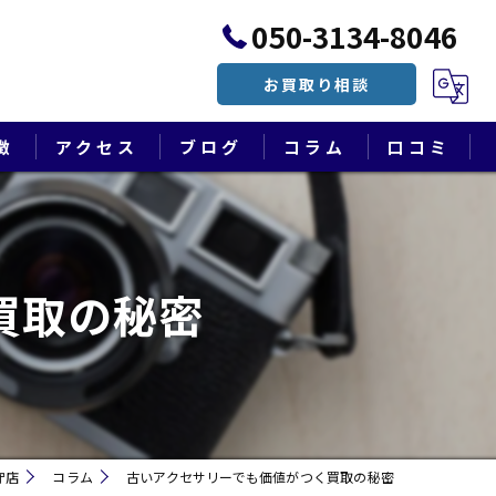
050-3134-8046
お買取り相談
徴
アクセス
ブログ
コラム
口コミ
漫画特集
買取の秘密
守店
コラム
古いアクセサリーでも価値がつく買取の秘密
遺品整理・終活