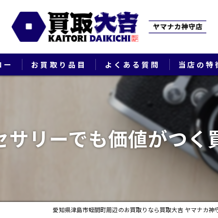
ロー
お買取り品目
よくある質問
当店の特
ブランド
貴金属
セサリーでも価値がつく
切手
時計
出張
愛知県津島市蛭間町周辺のお買取りなら買取大吉 ヤマナカ神
生前整理・