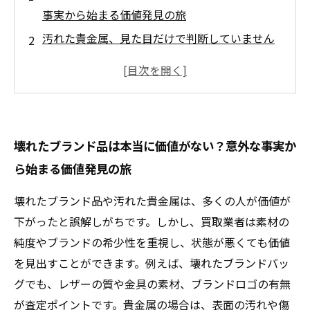
事実から始まる価値発見の旅
汚れた貴金属、見た目だけで判断していません
か？査定士が教える正しい見極め方
実は高額査定も夢じゃない！専門業者が使う秘
密の査定テクニックを大公開
壊れたブランド品や汚れた貴金属を賢く売るた
壊れたブランド品は本当に価値がない？意外な事実か
めのステップバイステップガイド
ら始まる価値発見の旅
知らなかった？価値発見法で不要なアイテムが
資産に変わる感動の結末
壊れたブランド品や汚れた貴金属は、多くの人が価値が
壊れていても輝く！査定額アップのための簡単
下がったと誤解しがちです。しかし、買取業者は素材の
なお手入れ方法とは？
純度やブランドの希少性を重視し、状態が悪くても価値
無駄にしないために知っておきたい、買取サー
を見出すことができます。例えば、壊れたブランドバッ
ビス活用のコツと注意点
グでも、レザーの質や金具の素材、ブランドロゴの有無
が査定ポイントです。貴金属の場合は、表面の汚れや傷