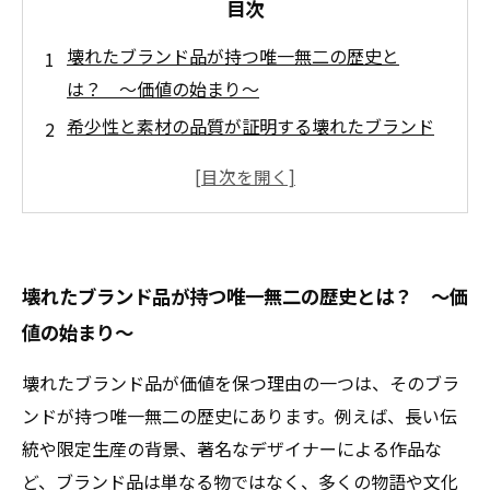
目次
壊れたブランド品が持つ唯一無二の歴史と
は？ ～価値の始まり～
希少性と素材の品質が証明する壊れたブランド
品の価値～見えない魅力～
査定士が語る！壊れていても高値がつくその理
由～専門家の視点～
修復可能？部品取り？壊れたブランド品の買取
壊れたブランド品が持つ唯一無二の歴史とは？ ～価
市場の現実～需要の裏側～
値の始まり～
実例紹介：壊れたブランドバッグが再び輝きを
取り戻す瞬間～価値の再生～
壊れたブランド品が価値を保つ理由の一つは、そのブラ
壊れたからといって諦めないで！ブランド品を
ンドが持つ唯一無二の歴史にあります。例えば、長い伝
手放す前に知るべきこと
統や限定生産の背景、著名なデザイナーによる作品な
あなたの壊れたブランド品は宝物！正しい査定
ど、ブランド品は単なる物ではなく、多くの物語や文化