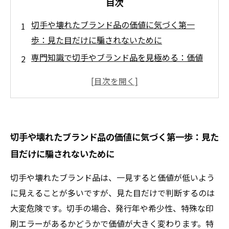
目次
切手や壊れたブランド品の価値に気づく第一
歩：見た目だけに騙されないために
専門知識で切手やブランド品を見極める：価値
を最大化する査定の秘訣
壊れたブランド品でも諦めない！価値を引き出
す具体的なポイント紹介
買取業界の最新動向から探る、切手と壊れたブ
切手や壊れたブランド品の価値に気づく第一歩：見た
ランド品の価格変動の裏側
目だけに騙されないために
成功体験から学ぶ！価値を見逃さずに高額査定
を受けるための実践テクニック
切手や壊れたブランド品は、一見すると価値が低いよう
切手や壊れたブランド品の価値を見極めるため
に見えることが多いですが、見た目だけで判断するのは
の基礎知識と注意点
大変危険です。切手の場合、発行年や希少性、特殊な印
賢く売るために知っておきたい！壊れていても
刷エラーがあるかどうかで価値が大きく変わります。特