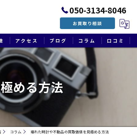
050-3134-8046
お買取り相談
徴
アクセス
ブログ
コラム
口コミ
漫画特集
見極める方法
店
コラム
壊れた時計や不動品の買取価値を見極める方法
遺品整理・終活