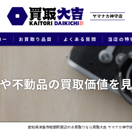
ロー
お買取り品目
よくある質問
当店の特
ブランド
貴金属
や不動品の買取価値を
切手
時計
出張
愛知県津島市蛭間町周辺のお買取りなら買取大吉 ヤマナカ神守
生前整理・