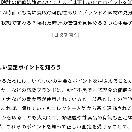
た時計の価値は諦めないで！まずは正しい査定ポイントを
ない時計でも高額買取の可能性あり？ブランドと素材の見
と状態で変わる？壊れた時計の価値を見極める３つの重要
で見落とされがちなポイントを専門家が解説！買取で損し
して売るための知識まとめ！壊れた時計の価値を最大化す
た時計や不動品の買取価値を正しく見極める基礎知識とは
で学ぶ！壊れた時計の高価買取を実現した成功ストーリー
しい査定ポイントを知ろう
めるためには、いくつかの重要なポイントを押さえること
イヤーなどの高級ブランドは、動作不良でも修理後の価値
ラチナなどの貴金属が使用されていると、部品としての価
であれば、壊れていてもコレクター人気から高く評価され
ョンを取ることも大切です。修理歴や付属品の有無も査定
ず、これらのポイントを知って正しい査定を受けることで