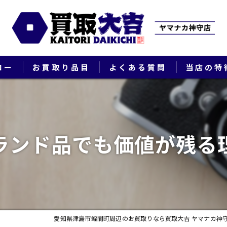
ロー
お買取り品目
よくある質問
当店の特
ブランド
貴金属
ランド品でも価値が残る
切手
時計
出張
愛知県津島市蛭間町周辺のお買取りなら買取大吉 ヤマナカ神
生前整理・