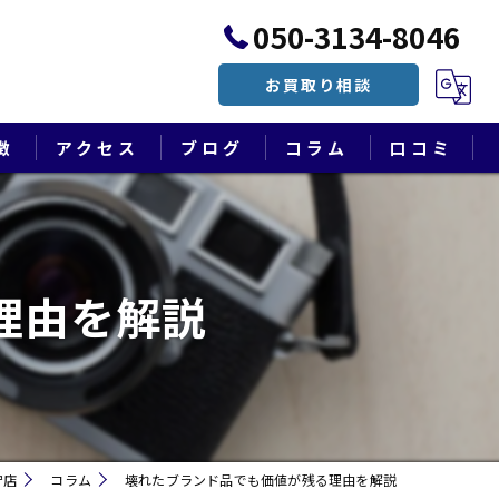
050-3134-8046
お買取り相談
徴
アクセス
ブログ
コラム
口コミ
漫画特集
理由を解説
守店
コラム
壊れたブランド品でも価値が残る理由を解説
遺品整理・終活