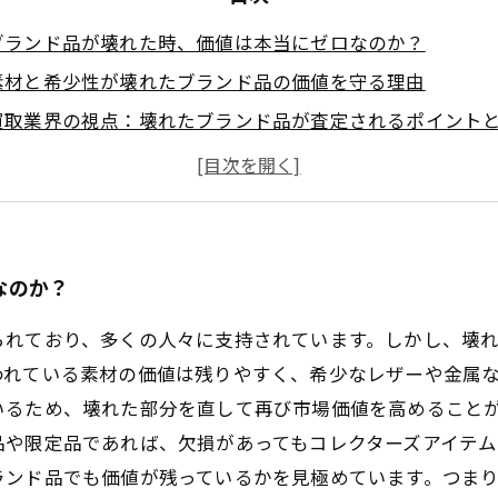
ブランド品が壊れた時、価値は本当にゼロなのか？
素材と希少性が壊れたブランド品の価値を守る理由
買取業界の視点：壊れたブランド品が査定されるポイント
修理可能性とブランドの歴史が価値を生む仕組み
壊れたブランド品でも高く売れる！価値を最大化するため
壊れたブランド品の価値を知り、賢く売却する方法
まとめ：壊れていてもブランド品が持つ本当の価値とは？
なのか？
られており、多くの人々に支持されています。しかし、壊
われている素材の価値は残りやすく、希少なレザーや金属
いるため、壊れた部分を直して再び市場価値を高めること
品や限定品であれば、欠損があってもコレクターズアイテム
ランド品でも価値が残っているかを見極めています。つま