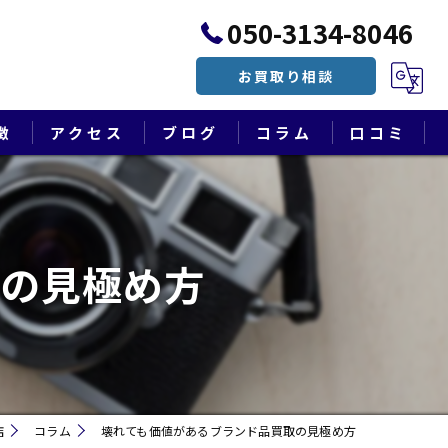
050-3134-8046
お買取り相談
徴
アクセス
ブログ
コラム
口コミ
漫画特集
取の見極め方
店
コラム
壊れても価値があるブランド品買取の見極め方
遺品整理・終活