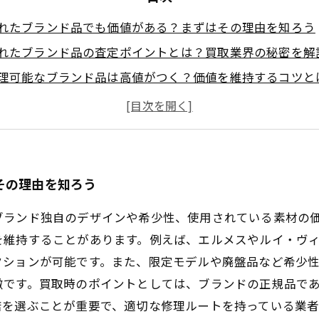
れたブランド品でも価値がある？まずはその理由を知ろう
れたブランド品の査定ポイントとは？買取業界の秘密を解
理可能なブランド品は高値がつく？価値を維持するコツと
れたブランド品を高く売るための買取先の選び方
際に高値で売れた壊れたブランド品の事例紹介
ランド品買取の流れと、壊れていても損しない売却法
れたブランド品の賢い手放し方まとめ｜価値を逃さず賢く
その理由を知ろう
ブランド独自のデザインや希少性、使用されている素材の
を維持することがあります。例えば、エルメスやルイ・ヴ
クションが可能です。また、限定モデルや廃盤品など希少
徴です。買取時のポイントとしては、ブランドの正規品で
店を選ぶことが重要で、適切な修理ルートを持っている業