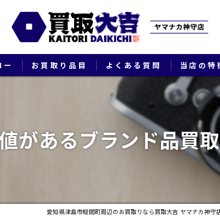
ロー
お買取り品目
よくある質問
当店の特
ブランド
貴金属
値があるブランド品買
切手
時計
出張
愛知県津島市蛭間町周辺のお買取りなら買取大吉 ヤマナカ神守
生前整理・