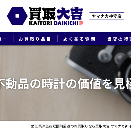
ロー
お買取り品目
よくある質問
当店の特
ブランド
貴金属
不動品の時計の価値を見
切手
時計
出張
愛知県津島市蛭間町周辺のお買取りなら買取大吉 ヤマナカ神
生前整理・