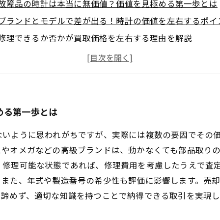
故障品の時計は本当に無価値？価値を見極める第一歩とは
ブランドとモデルで差が出る！時計の価値を左右するポイ
修理できるか否かが買取価格を左右する理由を解説
部品取り需要とは？時計の価値を高める意外な要素
賢く売るために！故障時計の適正価格を見極める完全ガイ
知らないと損する！故障品時計の買取業界の裏側とは？
故障品でも価値はある！時計を高く売るための秘訣まとめ
める第一歩とは
ないように思われがちですが、実際には複数の要因でその
スやオメガなどの高級ブランドは、動かなくても部品取り
。修理可能な状態であれば、修理費用を考慮したうえで査
。また、年式や製造番号の希少性も評価に影響します。売
も諦めず、適切な知識を持つことで納得できる取引を実現し