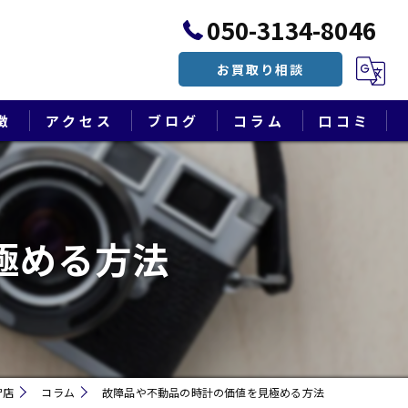
050-3134-8046
お買取り相談
徴
アクセス
ブログ
コラム
口コミ
漫画特集
極める方法
守店
コラム
故障品や不動品の時計の価値を見極める方法
遺品整理・終活