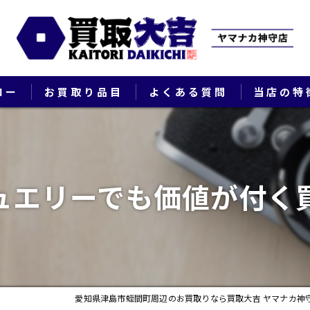
ロー
お買取り品目
よくある質問
当店の特
ブランド
貴金属
ュエリーでも価値が付く
切手
時計
出張
愛知県津島市蛭間町周辺のお買取りなら買取大吉 ヤマナカ神
生前整理・