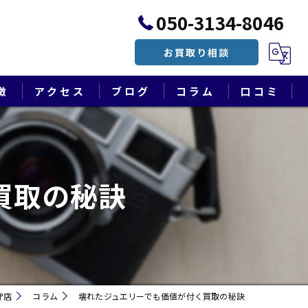
050-3134-8046
お買取り相談
徴
アクセス
ブログ
コラム
口コミ
漫画特集
買取の秘訣
守店
コラム
壊れたジュエリーでも価値が付く買取の秘訣
遺品整理・終活