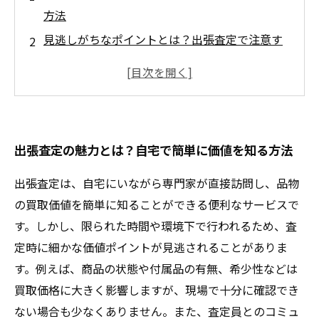
方法
見逃しがちなポイントとは？出張査定で注意す
べき買取価値の秘密
限られた時間で見極める！出張査定時の査定士
の苦労と工夫
高値を引き出すためにできること！売り手が知
出張査定の魅力とは？自宅で簡単に価値を知る方法
っておくべき対策
納得のいく査定結果を得るために！出張査定で
出張査定は、自宅にいながら専門家が直接訪問し、品物
見落としを防ぐ具体的な方法
の買取価値を簡単に知ることができる便利なサービスで
知って得する！買取業界が教える出張査定での
す。しかし、限られた時間や環境下で行われるため、査
価値アップのコツ
定時に細かな価値ポイントが見逃されることがありま
失敗しない出張査定！大切な品物を最大限に評
す。例えば、商品の状態や付属品の有無、希少性などは
価してもらうためのポイント
買取価格に大きく影響しますが、現場で十分に確認でき
ない場合も少なくありません。また、査定員とのコミュ