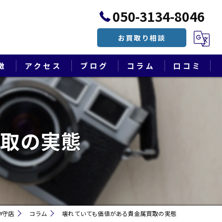
050-3134-8046
お買取り相談
徴
アクセス
ブログ
コラム
口コミ
漫画特集
買取の実態
神守店
コラム
壊れていても価値がある貴金属買取の実態
遺品整理・終活