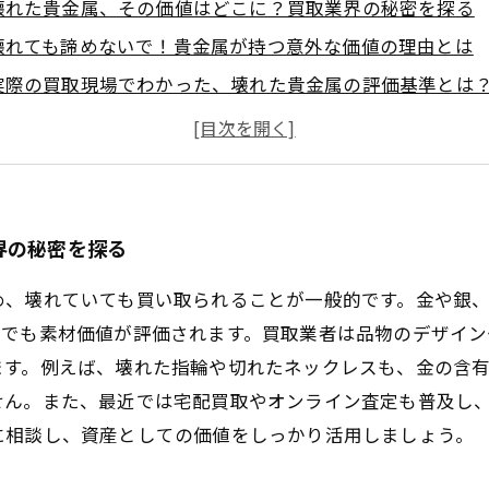
壊れた貴金属、その価値はどこに？買取業界の秘密を探る
壊れても諦めないで！貴金属が持つ意外な価値の理由とは
実際の買取現場でわかった、壊れた貴金属の評価基準とは
価値ある壊れたジュエリー、賢く売るためのポイント紹介
手放すなら今！壊れていても高く売れる貴金属買取の流れ
壊れた貴金属、捨てる前に知っておきたい買取の実態と注
貴金属買取の未来：壊れていても価値を見出す業界の進化
界の秘密を探る
め、壊れていても買い取られることが一般的です。金や銀
ーでも素材価値が評価されます。買取業者は品物のデザイ
ます。例えば、壊れた指輪や切れたネックレスも、金の含
せん。また、最近では宅配買取やオンライン査定も普及し
に相談し、資産としての価値をしっかり活用しましょう。