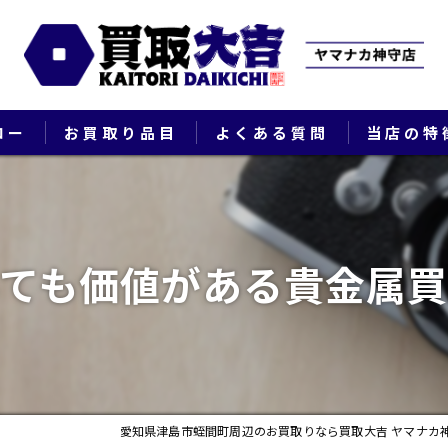
ロー
お買取り品目
よくある質問
当店の特
ブランド
貴金属
ても価値がある貴金属
切手
時計
出張
愛知県津島市蛭間町周辺のお買取りなら買取大吉 ヤマナカ
生前整理・